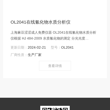
OL2041在线氰化物水质分析仪
上海麻豆涩涩成人免费仪器 OL2041在线氰化物水质分析
仪根据 HJ 484-2009 水质氰化物的测定 分光光度
法、HJ 745-2015土壤氰化物和总氰化物的测定
更新日期：
2024-02-21
型号：
OL2041
分光光度法和GB/T 5750.5—2006 生活饮用水标准检验方
厂商性质：
生产厂家
法 无机非金属指标，测量地表水、生活污
水和工业废水以及土壤中氰化物浓度。
查看详情