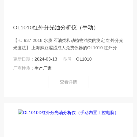
OL1010红外分光油分析仪（手动）
【HJ 637-2018 水质 石油类和动植物油类的测定 红外分光
光度法】 上海麻豆涩涩成人免费仪器的OL1010 红外分光
油分析仪（手动）是据HJ 637-2018 水质 石油类和动植物
更新日期：
2024-03-13
型号：
OL1010
油类的测定 红外分光光度法，使用四氯乙烯试剂
厂商性质：
生产厂家
萃取剂。对生活污水、工业废水中含油量的
测量。麻豆涩涩成人免费采用可拆卸一体化光学
查看详情
系统，更小体积，更短光程，更
大能量。先分光后吸收，符合红外光
光谱特点要求，电磁兼容大幅度提高仪器的稳定性
和