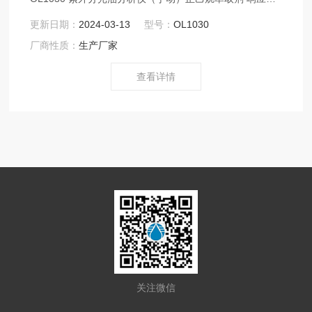
家新标准HJ 970-2018 水质 石油类的测定 紫外分光光度法
更新日期：
2024-03-13
型号：
OL1030
在 pH≤2 的条件下，样品中的油类物质被正己
厂商性质：
生产厂家
烷萃取，萃取液经Na2SO4脱水，再经硅
酸镁吸附除去动植物油类等极性物质后，于 225
查看详情
nm 波长处测定吸光度，石油类含量与吸光度值
符合朗伯-比尔定律。
关注微信