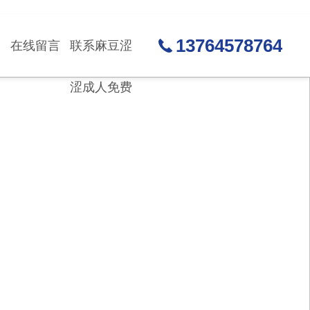
13764578764
在线留言
联系麻豆涩
涩成人免费