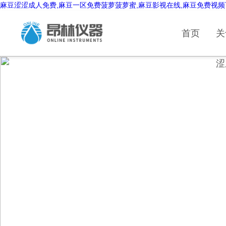
麻豆涩涩成人免费,麻豆一区免费菠萝菠萝蜜,麻豆影视在线,麻豆免费视频
首页
关
涩