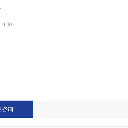
%
9
ml（任意）
品咨询