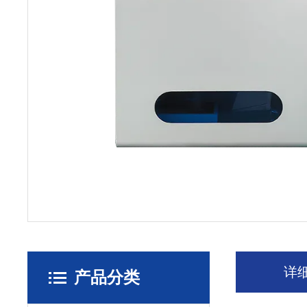
详
产品分类