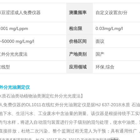
麻豆涩涩成人免费仪器
测量频率
自定义设置次/分
.001 mg/Lppm
检出限
0.03mg/Lmg/l
~50000 mg/Lmg/l
价格区间
面议
红外分光光度法
产地类别
国产
在线型
应用领域
环保,综合
外分光油测定仪
2018水质石油类动植物油类测定红外分光光度法】
免费仪器的OL1011在线红外分光油测定仪是据HJ 637-2018水质 石
水、地下水、生活污水、工业废水中含油量的测量。该仪器是根据
非均匀水样，将进入自动混匀装置进行分子级别的混匀处理，使水中油类
接排放，杜绝二次污染。整个监测过程无需人为干预；具有通用性广，更高效