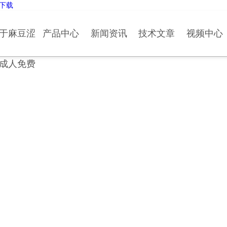
下载
于麻豆涩
产品中心
新闻资讯
技术文章
视频中心
成人免费
PRODUCT CENTER
产品中心